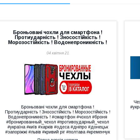
Броньовані чохли для смартфона !
Протиударність ! Зносостійкість !
Морозостійкість ! Водонепроникність !
04 квітня 21
Че
Броньовані чохли для смартфона !
#укр
Протиударність ! Зносостійкість ! Морозостійкість !
Водонепроникність ! #смартфон #чохол #броня
#бронированный_чехол #противоударный_чехол
#україна #київ #харків #одеса #дніпро #донецьк
#запоріжжі #львів #кривий ріг #полтава #кременчук
Повна версія новини