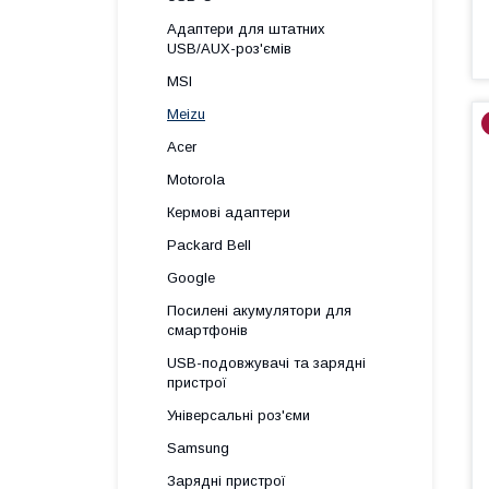
Адаптери для штатних
USB/AUX-роз'ємів
MSI
Meizu
Acer
Motorola
Кермові адаптери
Packard Bell
Google
Посилені акумулятори для
смартфонів
USB-подовжувачі та зарядні
пристрої
Універсальні роз'єми
Samsung
Зарядні пристрої