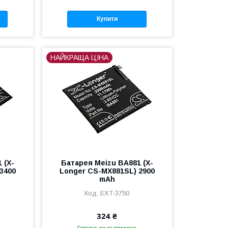
Купити
НАЙКРАЩА ЦІНА
 (X-
Батарея Meizu BA881 (X-
3400
Longer CS-MX881SL) 2900
mAh
EXT-3750
324 ₴