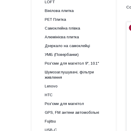
LOFT
Вінілова плитка
PET Плитка
Самоклейна плівка
Алюмінієва плитка
Дзеркало на самоклейці
УМБ (Повербанки)
Роз'єми для магнітол 9", 10.1"
Шумозаглушувачі, фільтри
живлення
Lenovo
HTC
Роз'єми для магнітол
GPS, FM антени автомобільні
Fujitsu
USB-C