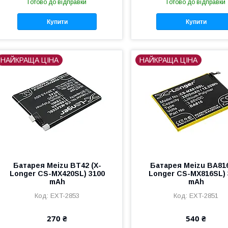
Готово до відправки
Готово до відправки
Купити
Купити
НАЙКРАЩА ЦІНА
НАЙКРАЩА ЦІНА
Батарея Meizu BT42 (X-
Батарея Meizu BA816
Longer CS-MX420SL) 3100
Longer CS-MX816SL) 
mAh
mAh
EXT-2853
EXT-2851
270 ₴
540 ₴