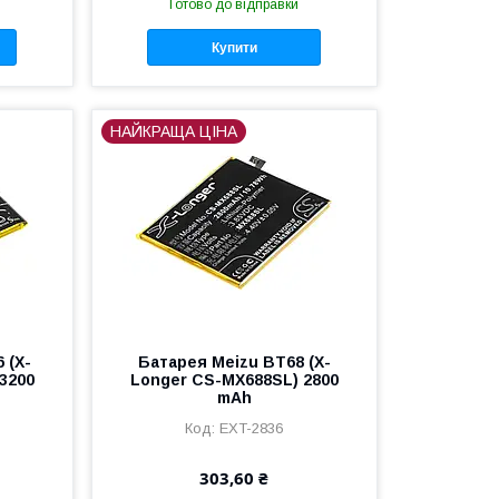
Готово до відправки
Купити
НАЙКРАЩА ЦІНА
 (X-
Батарея Meizu BT68 (X-
3200
Longer CS-MX688SL) 2800
mAh
EXT-2836
303,60 ₴