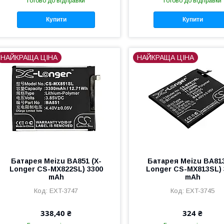
Готово до відправки
Готово до відправки
Купити
Купити
НАЙКРАЩА ЦІНА
НАЙКРАЩА ЦІНА
Батарея Meizu BA851 (X-
Батарея Meizu BA813
Longer CS-MX822SL) 3300
Longer CS-MX813SL) 
mAh
mAh
EXT-3747
EXT-3745
338,40 ₴
324 ₴