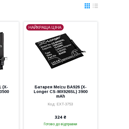
НАЙКРАЩА ЦІНА
 (X-
Батарея Meizu BA926 (X-
3500
Longer CS-MX926SL) 3900
mAh
EXT-3753
324 ₴
Готово до відправки