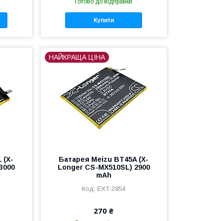
Готово до відправки
Купити
НАЙКРАЩА ЦІНА
 (X-
Батарея Meizu BT45A (X-
3000
Longer CS-MX510SL) 2900
mAh
EXT-2854
270 ₴