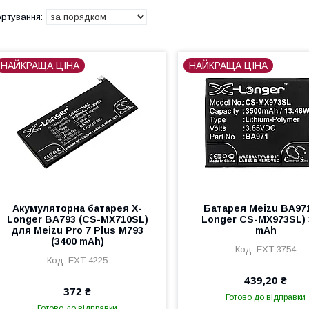
НАЙКРАЩА ЦІНА
НАЙКРАЩА ЦІНА
Акумуляторна батарея X-
Батарея Meizu BA971
Longer BA793 (CS-MX710SL)
Longer CS-MX973SL) 
для Meizu Pro 7 Plus M793
mAh
(3400 mAh)
EXT-3754
EXT-4225
439,20 ₴
372 ₴
Готово до відправки
Готово до відправки