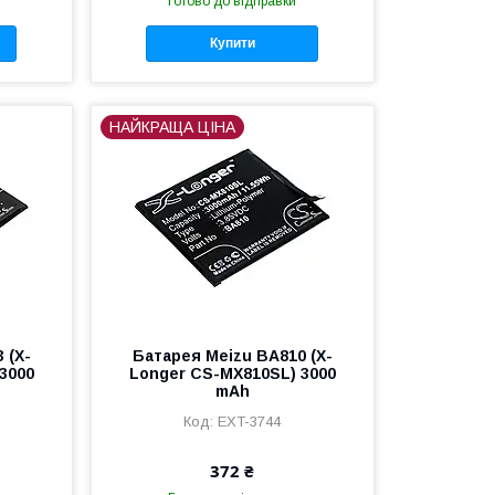
Готово до відправки
Купити
НАЙКРАЩА ЦІНА
 (X-
Батарея Meizu BA810 (X-
3000
Longer CS-MX810SL) 3000
mAh
EXT-3744
372 ₴