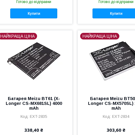
Готово до відправки
Готово до відправки
Купити
Купити
НАЙКРАЩА ЦІНА
НАЙКРАЩА ЦІНА
Батарея Meizu BT61 (X-
Батарея Meizu BT50
Longer CS-MX681SL) 4000
Longer CS-MX570SL) 
mAh
mAh
EXT-2835
EXT-2834
338,40 ₴
303,60 ₴