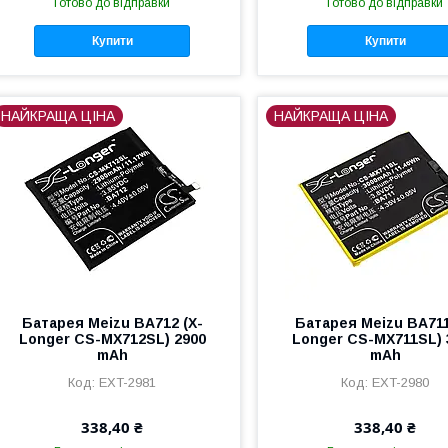
Готово до відправки
Готово до відправки
Купити
Купити
НАЙКРАЩА ЦІНА
НАЙКРАЩА ЦІНА
Батарея Meizu BA712 (X-
Батарея Meizu BA711
Longer CS-MX712SL) 2900
Longer CS-MX711SL) 
mAh
mAh
EXT-2981
EXT-2980
338,40 ₴
338,40 ₴