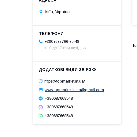
Київ, Україна
+380 (68) 766-85-48
з 10 до 17 крім вихідних
https://topmarket.in.ua/
www.topmarket.in.ua@gmail.com
+380687668548
+380687668548
+380687668548