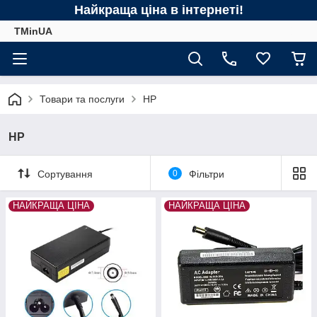
Найкраща ціна в інтернеті!
TMinUA
Товари та послуги
HP
HP
Сортування
0
Фільтри
НАЙКРАЩА ЦІНА
НАЙКРАЩА ЦІНА