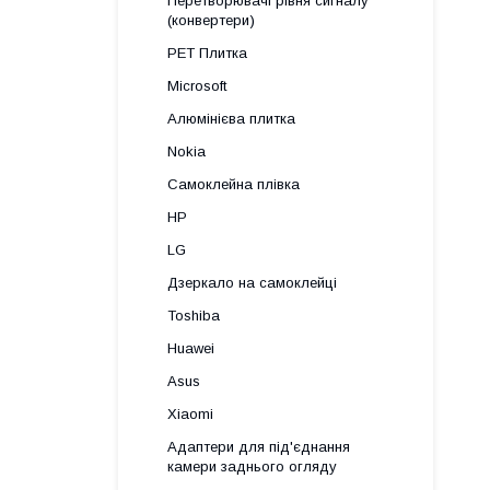
Перетворювачі рівня сигналу
(конвертери)
PET Плитка
Microsoft
Алюмінієва плитка
Nokia
Самоклейна плівка
HP
LG
Дзеркало на самоклейці
Toshiba
Huawei
Asus
Xiaomi
Адаптери для під'єднання
камери заднього огляду