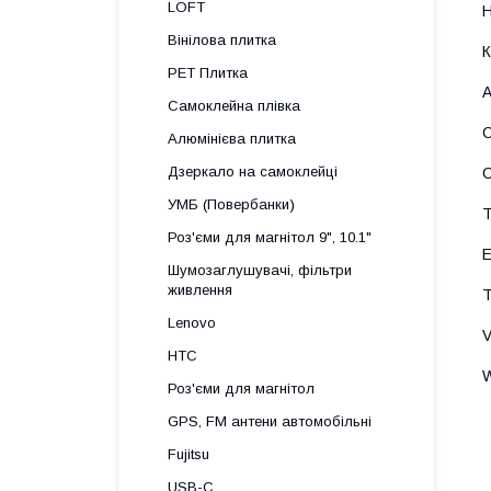
LOFT
Вінілова плитка
PET Плитка
Самоклейна плівка
Алюмінієва плитка
Дзеркало на самоклейці
УМБ (Повербанки)
Роз'єми для магнітол 9", 10.1"
Шумозаглушувачі, фільтри
живлення
Lenovo
HTC
Роз'єми для магнітол
GPS, FM антени автомобільні
Fujitsu
USB-C