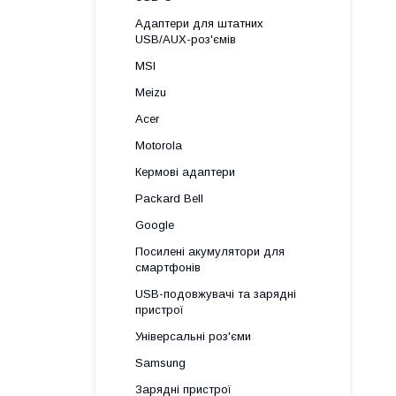
Адаптери для штатних
USB/AUX-роз'ємів
MSI
Meizu
Acer
Motorola
Кермові адаптери
Packard Bell
Google
Посилені акумулятори для
смартфонів
USB-подовжувачі та зарядні
пристрої
Універсальні роз'єми
Samsung
Зарядні пристрої