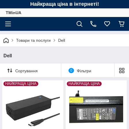
Найкраща ціна в інтернеті!
TMinUA
Товари та послуги
Dell
Dell
Сортування
0
Фільтри
НАЙКРАЩА ЦІНА
НАЙКРАЩА ЦІНА