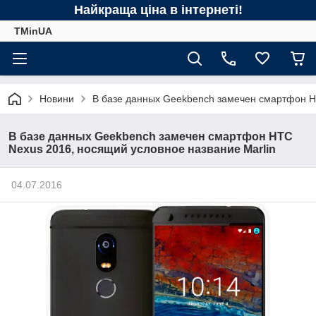
Найкраща ціна в інтернеті!
TMinUA
Новини
В базе данных Geekbench замечен смартфон HT
В базе данных Geekbench замечен смартфон HTC
Nexus 2016, носящий условное название Marlin
04.07.2016