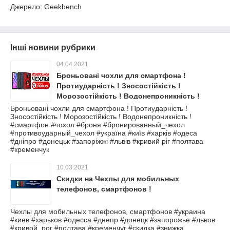
Джерело: Geekbench
Інші новини рубрики
04.04.2021
Броньовані чохли для смартфона !
Протиударність ! Зносостійкість !
Морозостійкість ! Водонепроникність !
Броньовані чохли для смартфона ! Протиударність !
Зносостійкість ! Морозостійкість ! Водонепроникність !
#смартфон #чохол #броня #бронированный_чехол
#противоударный_чехол #україна #київ #харків #одеса
#дніпро #донецьк #запоріжжі #львів #кривий ріг #полтава
#кременчук
10.03.2021
Скидки на Чехлы для мобильных
телефонов, смартфонов !
Чехлы для мобильных телефонов, смартфонов #украина
#киев #харьков #одесса #днепр #донецк #запорожье #львов
#кривой_рог #полтава #кременчуг #скидка #знижка