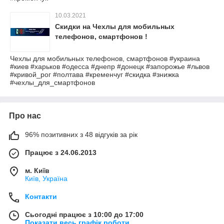
10.03.2021
Скидки на Чехлы для мобильных
телефонов, смартфонов !
Чехлы для мобильных телефонов, смартфонов #украина
#киев #харьков #одесса #днепр #донецк #запорожье #львов
#кривой_рог #полтава #кременчуг #скидка #знижка
#чехлы_для_смартфонов
Про нас
96% позитивних з 48 відгуків за рік
Працює з 24.06.2013
м. Київ
Київ, Україна
Контакти
Сьогодні працює з 10:00 до 17:00
Показати весь графік роботи