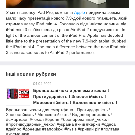
У світлі анонсу iPad Pro, компанія
Apple
приділила зовсім
мало часу презентації нового 7,9-дюймового планшета, який
отримав назву iPad mini 4. Головною відмінністю новинки від
iPad mini 3 є збільшена до рівня Air iPad 2 продуктивність. In
light of the announcement of the iPad Pro, Apple has devoted
little time to the presentation of the new 7.9-inch tablet, dubbed
the iPad mini 4. The main difference between the new iPad mini
3 is increased so as to Air iPad 2 performance.
Інші новини рубрики
04.04.2021
Броньовані чохли для смартфона !
Протиударність ! Зносостійкість !
Морозостійкість ! Водонепроникність !
Броньовані чохли для смартфона ! Протиударність !
Зносостійкість ! Морозостійкість ! Водонепроникність !
#смартфон #чохол #броня #бронированный_чехол
#противоударный_чехол #україна #київ #харків #одеса
#дніпро #донецьк #запоріжжі #львів #кривий ріг #полтава
#кременчук