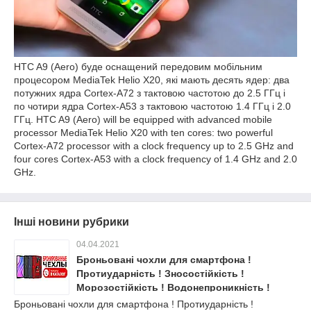
HTC A9 (Aero) буде оснащений передовим мобільним
процесором MediaTek Helio X20, які мають десять ядер: два
потужних ядра Cortex-A72 з тактовою частотою до 2.5 ГГц і
по чотири ядра Cortex-A53 з тактовою частотою 1.4 ГГц і 2.0
ГГц. HTC A9 (Aero) will be equipped with advanced mobile
processor MediaTek Helio X20 with ten cores: two powerful
Cortex-A72 processor with a clock frequency up to 2.5 GHz and
four cores Cortex-A53 with a clock frequency of 1.4 GHz and 2.0
GHz.
Інші новини рубрики
04.04.2021
Броньовані чохли для смартфона !
Протиударність ! Зносостійкість !
Морозостійкість ! Водонепроникність !
Броньовані чохли для смартфона ! Протиударність !