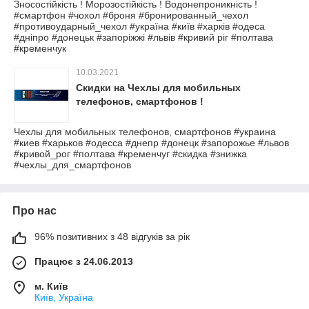
Зносостійкість ! Морозостійкість ! Водонепроникність !
#смартфон #чохол #броня #бронированный_чехол
#противоударный_чехол #україна #київ #харків #одеса
#дніпро #донецьк #запоріжжі #львів #кривий ріг #полтава
#кременчук
10.03.2021
Скидки на Чехлы для мобильных
телефонов, смартфонов !
Чехлы для мобильных телефонов, смартфонов #украина
#киев #харьков #одесса #днепр #донецк #запорожье #львов
#кривой_рог #полтава #кременчуг #скидка #знижка
#чехлы_для_смартфонов
Про нас
96% позитивних з 48 відгуків за рік
Працює з 24.06.2013
м. Київ
Київ, Україна