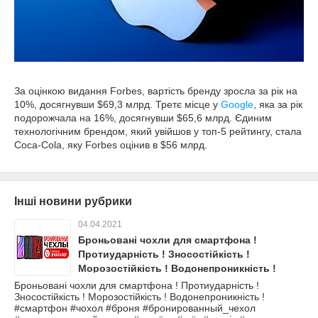
За оцінкою видання Forbes, вартість бренду зросла за рік на
10%, досягнувши $69,3 млрд. Третє місце у
Google
, яка за рік
подорожчала на 16%, досягнувши $65,6 млрд. Єдиним
технологічним брендом, який увійшов у топ-5 рейтингу, стала
Coca-Cola, яку Forbes оцінив в $56 млрд.
Інші новини рубрики
04.04.2021
Броньовані чохли для смартфона !
Протиударність ! Зносостійкість !
Морозостійкість ! Водонепроникність !
Броньовані чохли для смартфона ! Протиударність !
Зносостійкість ! Морозостійкість ! Водонепроникність !
#смартфон #чохол #броня #бронированный_чехол