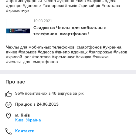
#противоударный_чехол #україна #київ #харків #одеса
#дніпро #донецьк #запоріжжі #львів #кривий ріг #полтава
#кременчук
10.03.2021
Скидки на Чехлы для мобильных
телефонов, смартфонов !
Чехлы для мобильных телефонов, смартфонов #украина
#киев #харьков #одесса #днепр #донецк #запорожье #львов
#кривой_рог #полтава #кременчуг #скидка #знижка
#чехлы_для_смартфонов
Про нас
96% позитивних з 48 відгуків за рік
Працює з 24.06.2013
м. Київ
Київ, Україна
Контакти